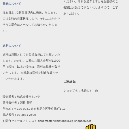
ください。それを過ぎますと返品交換のご
発送について
要望はお受けできなくなりますので、ご了
注文日より2営業日以内に発送いたします。
承ください。
ご注文時の在庫状況により、それ以上かかり
そうな場合はメールにてお知らせいたしま
す。
送料について
送料は原則としてお客様負担にてお願いいた
します。ただし、１回のご購入金額が11000
円（税抜）以上の場合は、送料は弊社が負担
いたします。 ※離島は送料を別途加算させ
ていただきます。
ご連絡先
ショップ名：地酒のすゝめ
販売業者：株式会社モトハラ
運営責任者：関根 豊明
所在地：〒120-0041 東京都足立区千住元町1-13
電話番号：03-3881-2595
お問合せメールアドレス：
shopmaster@motohara.ug.shopserve.jp