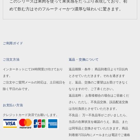
このシリーズは果肉を使って果実感をたっぷり表現しており、初
めて飲む方はそのフルーティーかつ濃厚な味わいに驚きます。
ご利用ガイド
ご注文方法
返品・交換について
インターネットにて24時間受け付けており
返品期限・条件： 商品到着日より7日以内
ます。
とさせていただきます。それを過ぎます
ご注文やご質問メールの対応は、土日祝日を
と、返品、交換のご要望はお受けできなく
除く平日のみです。
なりますので、ご了承ください。
返品送料： お客様都合の場合はご容赦くだ
さい。ただし、不良品交換、誤品配送交換
お支払い方法
は当社負担とさせていただきます。
クレジットカード決済でお願いします。
不良品： 万一不良品等がございましたら、
当店の在庫状況を確認のうえ、新品、また
は同等品と交換させていただきます。商品
到着後7日以内にメールまたは電話でご連絡