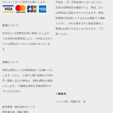
クレジットカード決済でお願いします。
不良品： 万一不良品等がございましたら、
当店の在庫状況を確認のうえ、新品、また
は同等品と交換させていただきます。商品
到着後7日以内にメールまたは電話でご連絡
ください。それを過ぎますと返品交換のご
発送について
要望はお受けできなくなりますので、ご了
注文日より2営業日以内に発送いたします。
承ください。
ご注文時の在庫状況により、それ以上かかり
そうな場合はメールにてお知らせいたしま
す。
送料について
送料は原則としてお客様負担にてお願いいた
します。ただし、１回のご購入金額が11000
円（税抜）以上の場合は、送料は弊社が負担
いたします。 ※離島は送料を別途加算させ
ていただきます。
ご連絡先
ショップ名：地酒のすゝめ
販売業者：株式会社モトハラ
運営責任者：関根 豊明