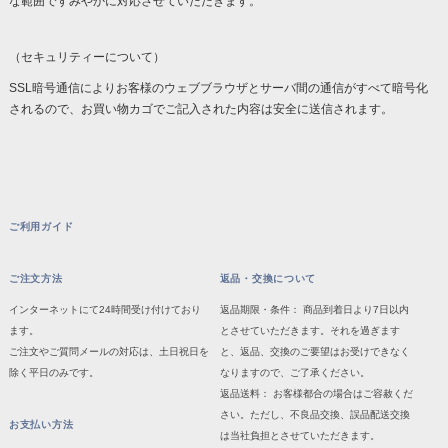
な範囲ですみやかに対応させていただきます。
（セキュリティーについて）
SSL暗号通信によりお客様のウェブブラウザとサーバ間の通信がすべて暗号化
されるので、お買い物カゴでご記入された内容は安全に送信されます。
ご利用ガイド
ご注文方法
返品・交換について
インターネットにて24時間受け付けており
返品期限・条件： 商品到着日より7日以内
ます。
とさせていただきます。それを過ぎます
ご注文やご質問メールの対応は、土日祝日を
と、返品、交換のご要望はお受けできなく
除く平日のみです。
なりますので、ご了承ください。
返品送料： お客様都合の場合はご容赦くだ
さい。ただし、不良品交換、誤品配送交換
お支払い方法
は当社負担とさせていただきます。