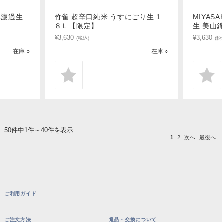
無濾過生
竹雀 超辛口純米 うすにごり生 1.
MIYAS
８Ｌ【限定】
生 美山
¥3,630
¥3,630
(税込)
(税
在庫 ○
在庫 ○
50件中1件～40件を表示
1
2
次へ
最後へ
ご利用ガイド
ご注文方法
返品・交換について