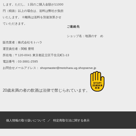
します。ただし、１回のご購入金額が11000
円（税抜）以上の場合は、送料は弊社が負担
いたします。 ※離島は送料を別途加算させ
ていただきます。
ご連絡先
ショップ名：地酒のすゝめ
販売業者：株式会社モトハラ
運営責任者：関根 豊明
所在地：〒120-0041 東京都足立区千住元町1-13
電話番号：03-3881-2595
お問合せメールアドレス：
shopmaster@motohara.ug.shopserve.jp
20歳未満の者の飲酒は法律で禁じられています。
個人情報の取り扱いについて
特定商取引法に関する表示