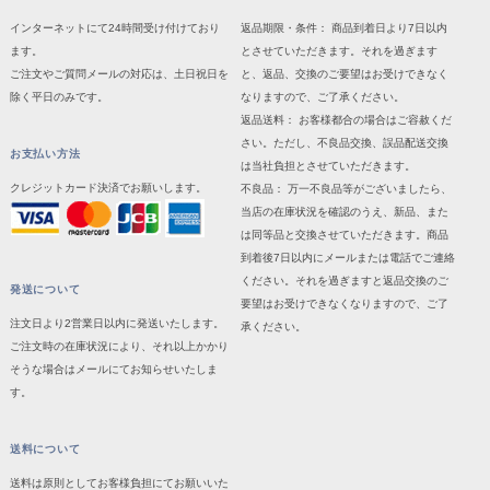
インターネットにて24時間受け付けており
返品期限・条件： 商品到着日より7日以内
ます。
とさせていただきます。それを過ぎます
ご注文やご質問メールの対応は、土日祝日を
と、返品、交換のご要望はお受けできなく
除く平日のみです。
なりますので、ご了承ください。
返品送料： お客様都合の場合はご容赦くだ
さい。ただし、不良品交換、誤品配送交換
お支払い方法
は当社負担とさせていただきます。
クレジットカード決済でお願いします。
不良品： 万一不良品等がございましたら、
当店の在庫状況を確認のうえ、新品、また
は同等品と交換させていただきます。商品
到着後7日以内にメールまたは電話でご連絡
ください。それを過ぎますと返品交換のご
発送について
要望はお受けできなくなりますので、ご了
注文日より2営業日以内に発送いたします。
承ください。
ご注文時の在庫状況により、それ以上かかり
そうな場合はメールにてお知らせいたしま
す。
送料について
送料は原則としてお客様負担にてお願いいた