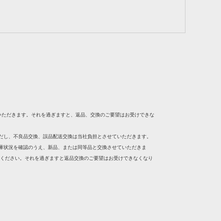
いただきます。それを過ぎますと、返品、交換のご要望はお受けできな
ただし、不良品交換、誤品配送交換は当社負担とさせていただきます。
在庫状況を確認のうえ、新品、または同等品と交換させていただきま
絡ください。それを過ぎますと返品交換のご要望はお受けできなくなり