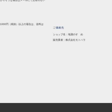
かかりそうな場合はメールにてお知らせい
1000円（税抜）以上の場合は、送料は
ご連絡先
ショップ名：地酒のすゝめ
販売業者：株式会社モトハラ