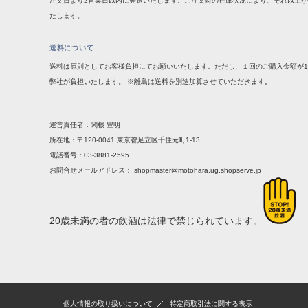
注文日より2営業日以内に発送いたします。ご注文時の在庫状況により、それ以上
たします。
送料について
送料は原則としてお客様負担にてお願いいたします。ただし、１回のご購入金額が1
弊社が負担いたします。 ※離島は送料を別途加算させていただきます。
運営責任者：関根 豊明
所在地：〒120-0041 東京都足立区千住元町1-13
電話番号：03-3881-2595
お問合せメールアドレス：
shopmaster@motohara.ug.shopserve.jp
20歳未満の者の飲酒は法律で禁じられています。
個人情報の取り扱いについて
特定商取引法に関する表示