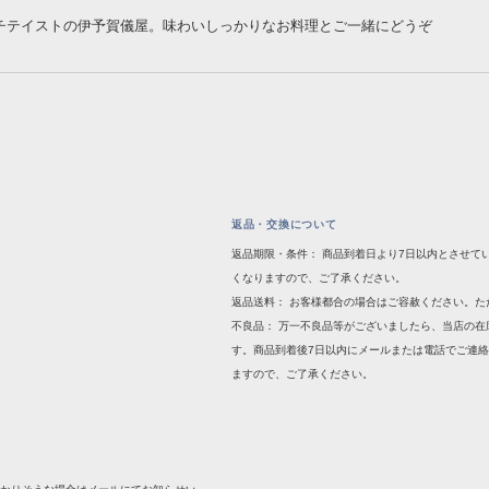
チテイストの伊予賀儀屋。味わいしっかりなお料理とご一緒にどうぞ
返品・交換について
返品期限・条件： 商品到着日より7日以内とさせて
くなりますので、ご了承ください。
返品送料： お客様都合の場合はご容赦ください。
不良品： 万一不良品等がございましたら、当店の
す。商品到着後7日以内にメールまたは電話でご連
ますので、ご了承ください。