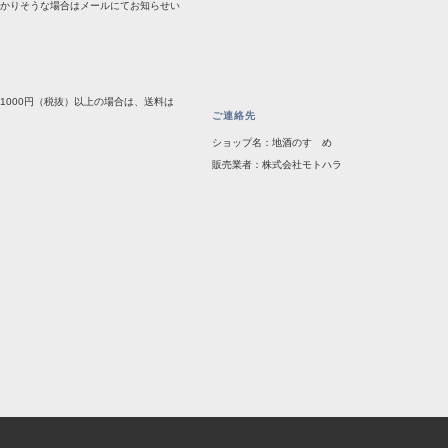
かかりそうな場合はメールにてお知らせい
1000円（税抜）以上の場合は、送料は
ご連絡先
ショップ名：地酒のすゝめ
販売業者：株式会社モトハラ