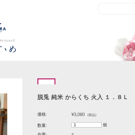
脱兎 純米 からくち 火入 １．８Ｌ
¥3,080
価格:
(税込)
個
数量:
○
在庫: