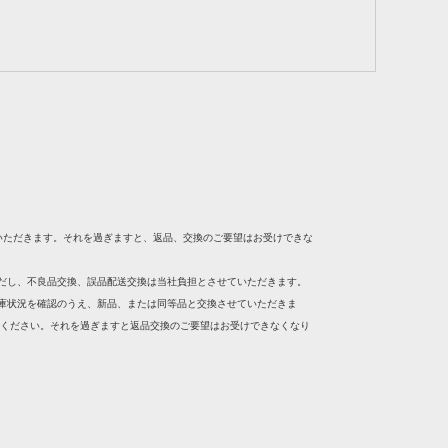
いただきます。それを過ぎますと、返品、交換のご要望はお受けできな
ただし、不良品交換、誤品配送交換は当社負担とさせていただきます。
在庫状況を確認のうえ、新品、または同等品と交換させていただきま
絡ください。それを過ぎますと返品交換のご要望はお受けできなくなり