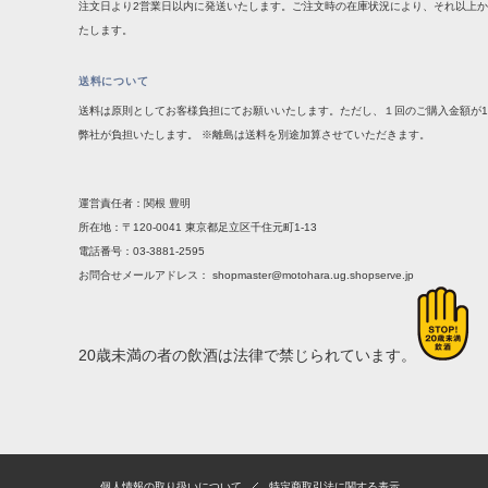
注文日より2営業日以内に発送いたします。ご注文時の在庫状況により、それ以上
たします。
送料について
送料は原則としてお客様負担にてお願いいたします。ただし、１回のご購入金額が1
弊社が負担いたします。 ※離島は送料を別途加算させていただきます。
運営責任者：関根 豊明
所在地：〒120-0041 東京都足立区千住元町1-13
電話番号：03-3881-2595
お問合せメールアドレス：
shopmaster@motohara.ug.shopserve.jp
20歳未満の者の飲酒は法律で禁じられています。
個人情報の取り扱いについて
特定商取引法に関する表示