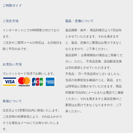
ご利用ガイド
ご注文方法
返品・交換について
インターネットにて24時間受け付けており
返品期限・条件： 商品到着日より7日以内
ます。
とさせていただきます。それを過ぎます
ご注文やご質問メールの対応は、土日祝日を
と、返品、交換のご要望はお受けできなく
除く平日のみです。
なりますので、ご了承ください。
返品送料： お客様都合の場合はご容赦くだ
さい。ただし、不良品交換、誤品配送交換
お支払い方法
は当社負担とさせていただきます。
クレジットカード決済でお願いします。
不良品： 万一不良品等がございましたら、
当店の在庫状況を確認のうえ、新品、また
は同等品と交換させていただきます。商品
到着後7日以内にメールまたは電話でご連絡
ください。それを過ぎますと返品交換のご
発送について
要望はお受けできなくなりますので、ご了
注文日より2営業日以内に発送いたします。
承ください。
ご注文時の在庫状況により、それ以上かかり
そうな場合はメールにてお知らせいたしま
す。