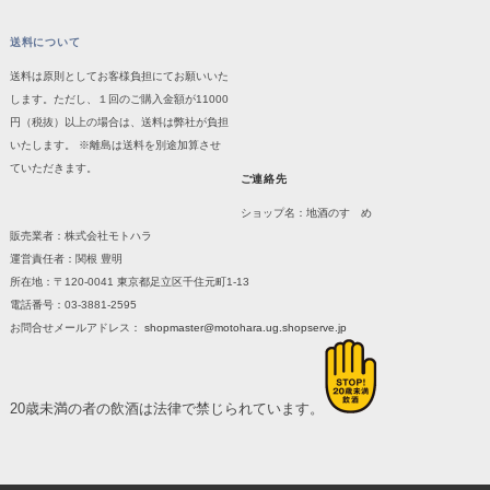
送料について
送料は原則としてお客様負担にてお願いいた
します。ただし、１回のご購入金額が11000
円（税抜）以上の場合は、送料は弊社が負担
いたします。 ※離島は送料を別途加算させ
ていただきます。
ご連絡先
ショップ名：地酒のすゝめ
販売業者：株式会社モトハラ
運営責任者：関根 豊明
所在地：〒120-0041 東京都足立区千住元町1-13
電話番号：03-3881-2595
お問合せメールアドレス：
shopmaster@motohara.ug.shopserve.jp
20歳未満の者の飲酒は法律で禁じられています。