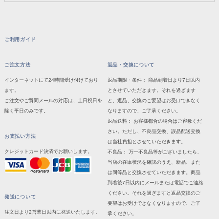
ご利用ガイド
ご注文方法
返品・交換について
インターネットにて24時間受け付けており
返品期限・条件： 商品到着日より7日以内
ます。
とさせていただきます。それを過ぎます
ご注文やご質問メールの対応は、土日祝日を
と、返品、交換のご要望はお受けできなく
除く平日のみです。
なりますので、ご了承ください。
返品送料： お客様都合の場合はご容赦くだ
さい。ただし、不良品交換、誤品配送交換
お支払い方法
は当社負担とさせていただきます。
クレジットカード決済でお願いします。
不良品： 万一不良品等がございましたら、
当店の在庫状況を確認のうえ、新品、また
は同等品と交換させていただきます。商品
到着後7日以内にメールまたは電話でご連絡
ください。それを過ぎますと返品交換のご
発送について
要望はお受けできなくなりますので、ご了
注文日より2営業日以内に発送いたします。
承ください。