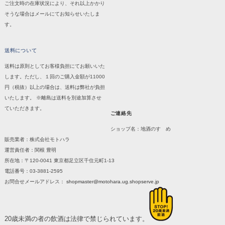
ご注文時の在庫状況により、それ以上かかり
そうな場合はメールにてお知らせいたしま
す。
送料について
送料は原則としてお客様負担にてお願いいた
します。ただし、１回のご購入金額が11000
円（税抜）以上の場合は、送料は弊社が負担
いたします。 ※離島は送料を別途加算させ
ていただきます。
ご連絡先
ショップ名：地酒のすゝめ
販売業者：株式会社モトハラ
運営責任者：関根 豊明
所在地：〒120-0041 東京都足立区千住元町1-13
電話番号：03-3881-2595
お問合せメールアドレス：
shopmaster@motohara.ug.shopserve.jp
20歳未満の者の飲酒は法律で禁じられています。