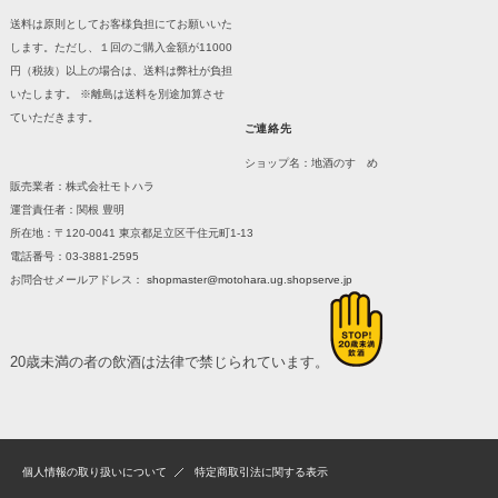
送料は原則としてお客様負担にてお願いいた
します。ただし、１回のご購入金額が11000
円（税抜）以上の場合は、送料は弊社が負担
いたします。 ※離島は送料を別途加算させ
ていただきます。
ご連絡先
ショップ名：地酒のすゝめ
販売業者：株式会社モトハラ
運営責任者：関根 豊明
所在地：〒120-0041 東京都足立区千住元町1-13
電話番号：03-3881-2595
お問合せメールアドレス：
shopmaster@motohara.ug.shopserve.jp
20歳未満の者の飲酒は法律で禁じられています。
個人情報の取り扱いについて
特定商取引法に関する表示