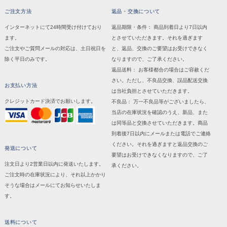
ご注文方法
返品・交換について
インターネットにて24時間受け付けており
返品期限・条件： 商品到着日より7日以内
ます。
とさせていただきます。それを過ぎます
ご注文やご質問メールの対応は、土日祝日を
と、返品、交換のご要望はお受けできなく
除く平日のみです。
なりますので、ご了承ください。
返品送料： お客様都合の場合はご容赦くだ
さい。ただし、不良品交換、誤品配送交換
お支払い方法
は当社負担とさせていただきます。
クレジットカード決済でお願いします。
不良品： 万一不良品等がございましたら、
当店の在庫状況を確認のうえ、新品、また
は同等品と交換させていただきます。商品
到着後7日以内にメールまたは電話でご連絡
ください。それを過ぎますと返品交換のご
発送について
要望はお受けできなくなりますので、ご了
注文日より2営業日以内に発送いたします。
承ください。
ご注文時の在庫状況により、それ以上かかり
そうな場合はメールにてお知らせいたしま
す。
送料について