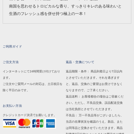
南国を思わせるトロピカルな香り、すっきりキレのある味わいと
生酒のフレッシュ感を併せ持つ極上の一本！
ご利用ガイド
ご注文方法
返品・交換について
インターネットにて24時間受け付けており
返品期限・条件： 商品到着日より7日以内
ます。
とさせていただきます。それを過ぎます
ご注文やご質問メールの対応は、土日祝日を
と、返品、交換のご要望はお受けできなく
除く平日のみです。
なりますので、ご了承ください。
返品送料： お客様都合の場合はご容赦くだ
さい。ただし、不良品交換、誤品配送交換
お支払い方法
は当社負担とさせていただきます。
クレジットカード決済でお願いします。
不良品： 万一不良品等がございましたら、
当店の在庫状況を確認のうえ、新品、また
は同等品と交換させていただきます。商品