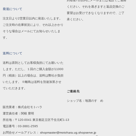
到着後7日以内にメールまたは電話でご連絡
ください。それを過ぎますと返品交換のご
発送について
要望はお受けできなくなりますので、ご了
注文日より2営業日以内に発送いたします。
承ください。
ご注文時の在庫状況により、それ以上かかり
そうな場合はメールにてお知らせいたしま
す。
送料について
送料は原則としてお客様負担にてお願いいた
します。ただし、１回のご購入金額が11000
円（税抜）以上の場合は、送料は弊社が負担
いたします。 ※離島は送料を別途加算させ
ていただきます。
ご連絡先
ショップ名：地酒のすゝめ
販売業者：株式会社モトハラ
運営責任者：関根 豊明
所在地：〒120-0041 東京都足立区千住元町1-13
電話番号：03-3881-2595
お問合せメールアドレス：
shopmaster@motohara.ug.shopserve.jp