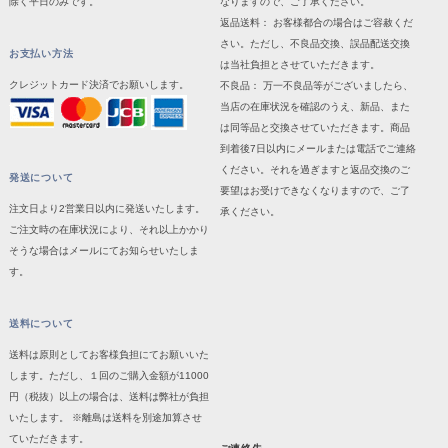
除く平日のみです。
なりますので、ご了承ください。
返品送料： お客様都合の場合はご容赦くだ
さい。ただし、不良品交換、誤品配送交換
お支払い方法
は当社負担とさせていただきます。
クレジットカード決済でお願いします。
不良品： 万一不良品等がございましたら、
当店の在庫状況を確認のうえ、新品、また
は同等品と交換させていただきます。商品
到着後7日以内にメールまたは電話でご連絡
ください。それを過ぎますと返品交換のご
発送について
要望はお受けできなくなりますので、ご了
注文日より2営業日以内に発送いたします。
承ください。
ご注文時の在庫状況により、それ以上かかり
そうな場合はメールにてお知らせいたしま
す。
送料について
送料は原則としてお客様負担にてお願いいた
します。ただし、１回のご購入金額が11000
円（税抜）以上の場合は、送料は弊社が負担
いたします。 ※離島は送料を別途加算させ
ていただきます。