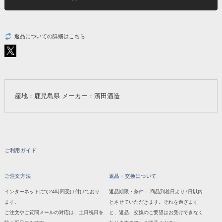
返品についての詳細はこちら
産地：鹿児島県 メーカー：濱田酒造
ご利用ガイド
ご注文方法
返品・交換について
インターネットにて24時間受け付けており
返品期限・条件： 商品到着日より7日以内
ます。
とさせていただきます。それを過ぎます
ご注文やご質問メールの対応は、土日祝日を
と、返品、交換のご要望はお受けできなく