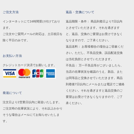
ご注文方法
返品・交換について
インターネットにて24時間受け付けており
返品期限・条件： 商品到着日より7日以内
ます。
とさせていただきます。それを過ぎます
ご注文やご質問メールの対応は、土日祝日を
と、返品、交換のご要望はお受けできなく
除く平日のみです。
なりますので、ご了承ください。
返品送料： お客様都合の場合はご容赦くだ
さい。ただし、不良品交換、誤品配送交換
お支払い方法
は当社負担とさせていただきます。
クレジットカード決済でお願いします。
不良品： 万一不良品等がございましたら、
当店の在庫状況を確認のうえ、新品、また
は同等品と交換させていただきます。商品
到着後7日以内にメールまたは電話でご連絡
ください。それを過ぎますと返品交換のご
発送について
要望はお受けできなくなりますので、ご了
注文日より2営業日以内に発送いたします。
承ください。
ご注文時の在庫状況により、それ以上かかり
そうな場合はメールにてお知らせいたしま
す。