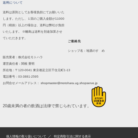
送料について
送料は原則としてお客様負担にてお願いいた
します。ただし、１回のご購入金額が11000
円（税抜）以上の場合は、送料は弊社が負担
いたします。 ※離島は送料を別途加算させ
ていただきます。
ご連絡先
ショップ名：地酒のすゝめ
販売業者：株式会社モトハラ
運営責任者：関根 豊明
所在地：〒120-0041 東京都足立区千住元町1-13
電話番号：03-3881-2595
お問合せメールアドレス：
shopmaster@motohara.ug.shopserve.jp
20歳未満の者の飲酒は法律で禁じられています。
個人情報の取り扱いについて
特定商取引法に関する表示