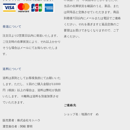
当店の在庫状況を確認のうえ、新品、また
は同等品と交換させていただきます。商品
到着後7日以内にメールまたは電話でご連絡
ください。それを過ぎますと返品交換のご
発送について
要望はお受けできなくなりますので、ご了
注文日より2営業日以内に発送いたします。
承ください。
ご注文時の在庫状況により、それ以上かかり
そうな場合はメールにてお知らせいたしま
す。
送料について
送料は原則としてお客様負担にてお願いいた
します。ただし、１回のご購入金額が11000
円（税抜）以上の場合は、送料は弊社が負担
いたします。 ※離島は送料を別途加算させ
ていただきます。
ご連絡先
ショップ名：地酒のすゝめ
販売業者：株式会社モトハラ
運営責任者：関根 豊明