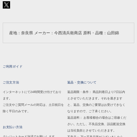
産地：奈良県 メーカー：今西清兵衛商店 原料・品種：山田錦
ご利用ガイド
ご注文方法
返品・交換について
インターネットにて24時間受け付けており
返品期限・条件： 商品到着日より7日以内
ます。
とさせていただきます。それを過ぎます
ご注文やご質問メールの対応は、土日祝日を
と、返品、交換のご要望はお受けできなく
除く平日のみです。
なりますので、ご了承ください。
返品送料： お客様都合の場合はご容赦くだ
さい。ただし、不良品交換、誤品配送交換
お支払い方法
は当社負担とさせていただきます。
クレジットカード決済でお願いします。
不良品： 万一不良品等がございましたら、