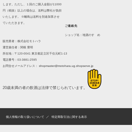
します。ただし、１回のご購入金額が11000
円（税抜）以上の場合は、送料は弊社が負担
いたします。 ※離島は送料を別途加算させ
ていただきます。
ご連絡先
ショップ名：地酒のすゝめ
販売業者：株式会社モトハラ
運営責任者：関根 豊明
所在地：〒120-0041 東京都足立区千住元町1-13
電話番号：03-3881-2595
お問合せメールアドレス：
shopmaster@motohara.ug.shopserve.jp
20歳未満の者の飲酒は法律で禁じられています。
個人情報の取り扱いについて
特定商取引法に関する表示