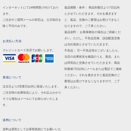
インターネットにて24時間受け付けており
返品期限・条件： 商品到着日より7日以内
ます。
とさせていただきます。それを過ぎます
ご注文やご質問メールの対応は、土日祝日を
と、返品、交換のご要望はお受けできなく
除く平日のみです。
なりますので、ご了承ください。
返品送料： お客様都合の場合はご容赦くだ
さい。ただし、不良品交換、誤品配送交換
お支払い方法
は当社負担とさせていただきます。
クレジットカード決済でお願いします。
不良品： 万一不良品等がございましたら、
当店の在庫状況を確認のうえ、新品、また
は同等品と交換させていただきます。商品
到着後7日以内にメールまたは電話でご連絡
ください。それを過ぎますと返品交換のご
発送について
要望はお受けできなくなりますので、ご了
注文日より2営業日以内に発送いたします。
承ください。
ご注文時の在庫状況により、それ以上かかり
そうな場合はメールにてお知らせいたしま
す。
送料について
送料は原則としてお客様負担にてお願いいた