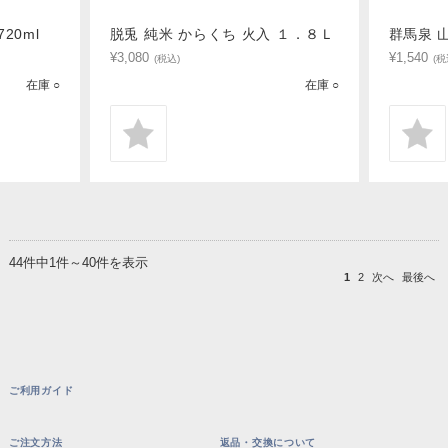
20ml
脱兎 純米 からくち 火入 １．８Ｌ
群馬泉 山
¥3,080
¥1,540
(税込)
(税
在庫 ○
在庫 ○
44件中1件～40件を表示
1
2
次へ
最後へ
ご利用ガイド
ご注文方法
返品・交換について