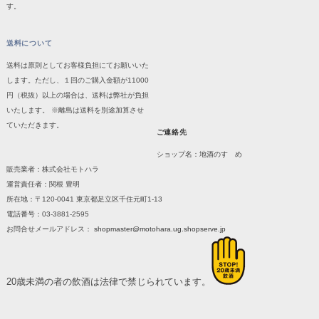
す。
送料について
送料は原則としてお客様負担にてお願いいた
します。ただし、１回のご購入金額が11000
円（税抜）以上の場合は、送料は弊社が負担
いたします。 ※離島は送料を別途加算させ
ていただきます。
ご連絡先
ショップ名：地酒のすゝめ
販売業者：株式会社モトハラ
運営責任者：関根 豊明
所在地：〒120-0041 東京都足立区千住元町1-13
電話番号：03-3881-2595
お問合せメールアドレス：
shopmaster@motohara.ug.shopserve.jp
20歳未満の者の飲酒は法律で禁じられています。