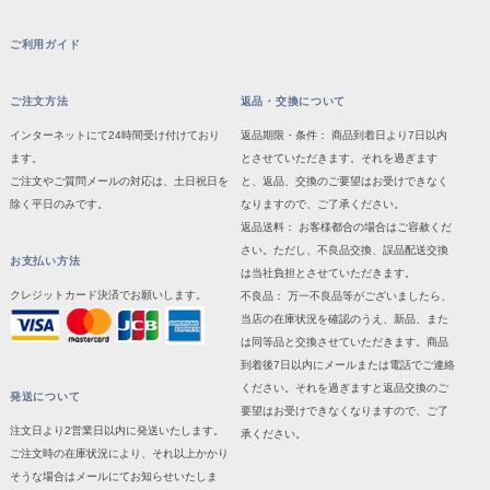
ご利用ガイド
ご注文方法
返品・交換について
インターネットにて24時間受け付けており
返品期限・条件： 商品到着日より7日以内
ます。
とさせていただきます。それを過ぎます
ご注文やご質問メールの対応は、土日祝日を
と、返品、交換のご要望はお受けできなく
除く平日のみです。
なりますので、ご了承ください。
返品送料： お客様都合の場合はご容赦くだ
さい。ただし、不良品交換、誤品配送交換
お支払い方法
は当社負担とさせていただきます。
クレジットカード決済でお願いします。
不良品： 万一不良品等がございましたら、
当店の在庫状況を確認のうえ、新品、また
は同等品と交換させていただきます。商品
到着後7日以内にメールまたは電話でご連絡
ください。それを過ぎますと返品交換のご
発送について
要望はお受けできなくなりますので、ご了
注文日より2営業日以内に発送いたします。
承ください。
ご注文時の在庫状況により、それ以上かかり
そうな場合はメールにてお知らせいたしま