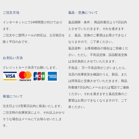
ご注文方法
返品・交換について
インターネットにて24時間受け付けており
返品期限・条件： 商品到着日より7日以内
ます。
とさせていただきます。それを過ぎます
ご注文やご質問メールの対応は、土日祝日を
と、返品、交換のご要望はお受けできなく
除く平日のみです。
なりますので、ご了承ください。
返品送料： お客様都合の場合はご容赦くだ
さい。ただし、不良品交換、誤品配送交換
お支払い方法
は当社負担とさせていただきます。
クレジットカード決済でお願いします。
不良品： 万一不良品等がございましたら、
当店の在庫状況を確認のうえ、新品、また
は同等品と交換させていただきます。商品
到着後7日以内にメールまたは電話でご連絡
ください。それを過ぎますと返品交換のご
発送について
要望はお受けできなくなりますので、ご了
注文日より2営業日以内に発送いたします。
承ください。
ご注文時の在庫状況により、それ以上かかり
そうな場合はメールにてお知らせいたしま
す。