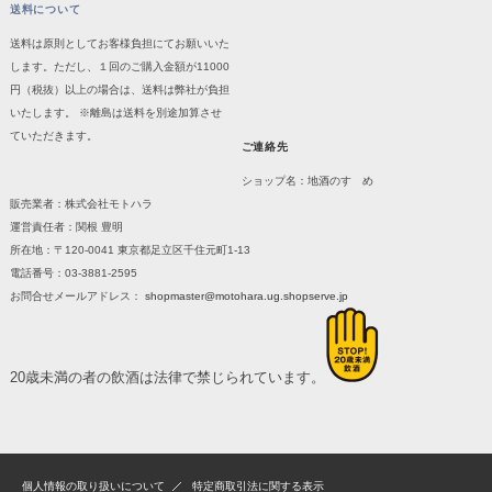
送料について
送料は原則としてお客様負担にてお願いいた
します。ただし、１回のご購入金額が11000
円（税抜）以上の場合は、送料は弊社が負担
いたします。 ※離島は送料を別途加算させ
ていただきます。
ご連絡先
ショップ名：地酒のすゝめ
販売業者：株式会社モトハラ
運営責任者：関根 豊明
所在地：〒120-0041 東京都足立区千住元町1-13
電話番号：03-3881-2595
お問合せメールアドレス：
shopmaster@motohara.ug.shopserve.jp
20歳未満の者の飲酒は法律で禁じられています。
個人情報の取り扱いについて
特定商取引法に関する表示