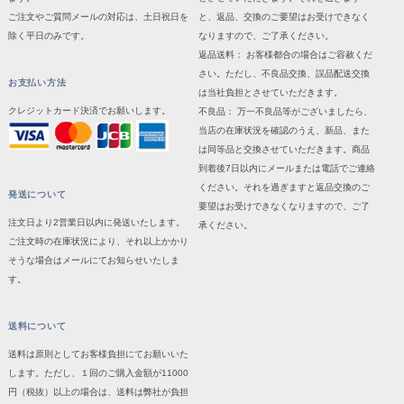
ご注文やご質問メールの対応は、土日祝日を
と、返品、交換のご要望はお受けできなく
除く平日のみです。
なりますので、ご了承ください。
返品送料： お客様都合の場合はご容赦くだ
さい。ただし、不良品交換、誤品配送交換
お支払い方法
は当社負担とさせていただきます。
クレジットカード決済でお願いします。
不良品： 万一不良品等がございましたら、
当店の在庫状況を確認のうえ、新品、また
は同等品と交換させていただきます。商品
到着後7日以内にメールまたは電話でご連絡
ください。それを過ぎますと返品交換のご
発送について
要望はお受けできなくなりますので、ご了
注文日より2営業日以内に発送いたします。
承ください。
ご注文時の在庫状況により、それ以上かかり
そうな場合はメールにてお知らせいたしま
す。
送料について
送料は原則としてお客様負担にてお願いいた
します。ただし、１回のご購入金額が11000
円（税抜）以上の場合は、送料は弊社が負担