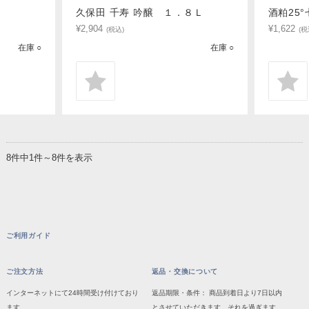
ｌ
久保田 千寿 吟醸 １．８Ｌ
酒粕25°
¥2,904
¥1,622
(税込)
(税
在庫 ○
在庫 ○
8件中1件～8件を表示
ご利用ガイド
ご注文方法
返品・交換について
インターネットにて24時間受け付けており
返品期限・条件： 商品到着日より7日以内
ます。
とさせていただきます。それを過ぎます