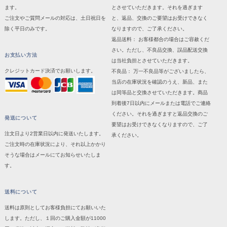
ます。
とさせていただきます。それを過ぎます
ご注文やご質問メールの対応は、土日祝日を
と、返品、交換のご要望はお受けできなく
除く平日のみです。
なりますので、ご了承ください。
返品送料： お客様都合の場合はご容赦くだ
さい。ただし、不良品交換、誤品配送交換
お支払い方法
は当社負担とさせていただきます。
クレジットカード決済でお願いします。
不良品： 万一不良品等がございましたら、
当店の在庫状況を確認のうえ、新品、また
は同等品と交換させていただきます。商品
到着後7日以内にメールまたは電話でご連絡
ください。それを過ぎますと返品交換のご
発送について
要望はお受けできなくなりますので、ご了
注文日より2営業日以内に発送いたします。
承ください。
ご注文時の在庫状況により、それ以上かかり
そうな場合はメールにてお知らせいたしま
す。
送料について
送料は原則としてお客様負担にてお願いいた
します。ただし、１回のご購入金額が11000