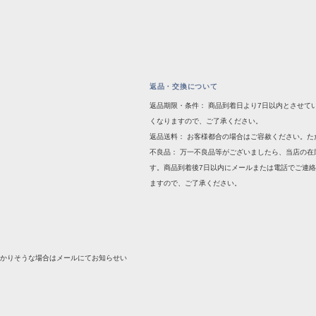
返品・交換について
返品期限・条件： 商品到着日より7日以内とさせて
くなりますので、ご了承ください。
返品送料： お客様都合の場合はご容赦ください。
不良品： 万一不良品等がございましたら、当店の
す。商品到着後7日以内にメールまたは電話でご連
ますので、ご了承ください。
かかりそうな場合はメールにてお知らせい