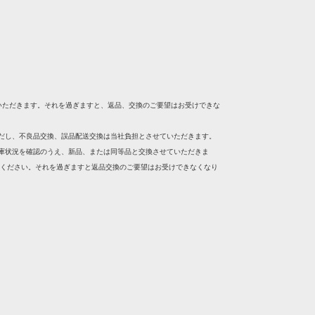
いただきます。それを過ぎますと、返品、交換のご要望はお受けできな
ただし、不良品交換、誤品配送交換は当社負担とさせていただきます。
在庫状況を確認のうえ、新品、または同等品と交換させていただきま
絡ください。それを過ぎますと返品交換のご要望はお受けできなくなり