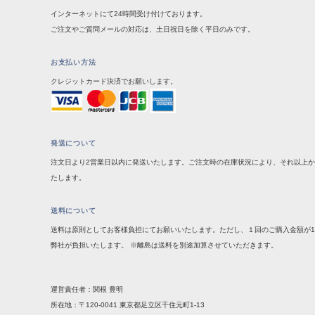
インターネットにて24時間受け付けております。
ご注文やご質問メールの対応は、土日祝日を除く平日のみです。
お支払い方法
クレジットカード決済でお願いします。
発送について
注文日より2営業日以内に発送いたします。ご注文時の在庫状況により、それ以上
たします。
送料について
送料は原則としてお客様負担にてお願いいたします。ただし、１回のご購入金額が1
弊社が負担いたします。 ※離島は送料を別途加算させていただきます。
運営責任者：関根 豊明
所在地：〒120-0041 東京都足立区千住元町1-13