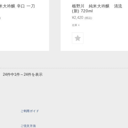
米大吟醸 辛口 一刀
楯野川 純米大吟醸 清流
(新) 720ml
¥2,420
)
(税込)
在庫 ○
24件中1件～24件を表示
ご利用ガイド
ご注文方法