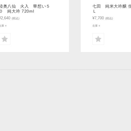
陸奥八仙 火入 華想い５
七田 純米大吟醸 
０ 純大吟 720ml
Ｌ
¥2,640
¥7,700
(税込)
(税込)
在庫 ○
在庫 ○