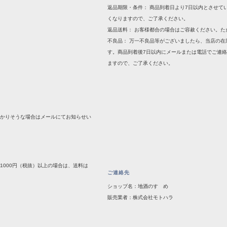
返品期限・条件： 商品到着日より7日以内とさせて
くなりますので、ご了承ください。
返品送料： お客様都合の場合はご容赦ください。
不良品： 万一不良品等がございましたら、当店の
す。商品到着後7日以内にメールまたは電話でご連
ますので、ご了承ください。
かかりそうな場合はメールにてお知らせい
1000円（税抜）以上の場合は、送料は
ご連絡先
ショップ名：地酒のすゝめ
販売業者：株式会社モトハラ