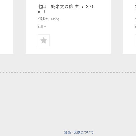
七田 純米大吟醸 生 ７２０
ｍｌ
¥3,960
(税込)
在庫 ○
返品・交換について