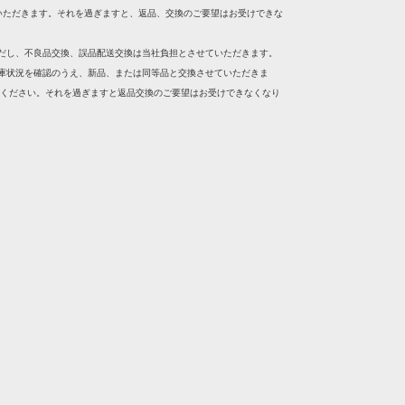
いただきます。それを過ぎますと、返品、交換のご要望はお受けできな
ただし、不良品交換、誤品配送交換は当社負担とさせていただきます。
在庫状況を確認のうえ、新品、または同等品と交換させていただきま
絡ください。それを過ぎますと返品交換のご要望はお受けできなくなり