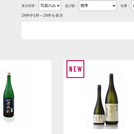
表示切替：
並び順：
在庫：
24件中1件～24件を表示